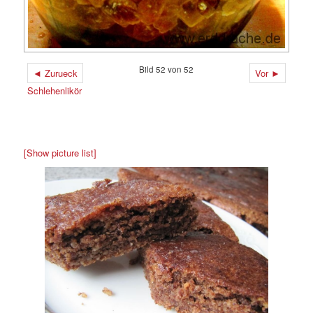
Bild 52 von 52
◄ Zurueck
Vor ►
Schlehenlikör
[Show picture list]