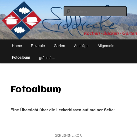
kochen, backen, garten – leben eben
Such
erddrache
Hauptmenü
Home
Rezepte
Garten
Ausflüge
Allgemein
Zum
Fotoalbum
grâce à…
Inhalt
wechseln
Fotoalbum
Eine Übersicht über die Leckerbissen auf meiner Seite:
SCHLEHENLIKÖR