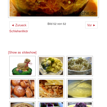
Bild 52 von 52
◄ Zurueck
Vor ►
Schlehenlikör
[Show as slideshow]