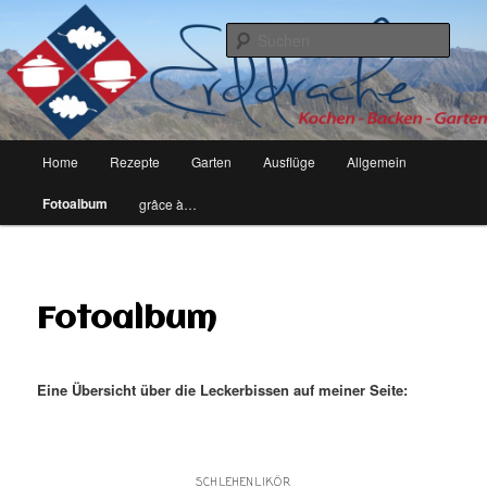
kochen, backen, garten – leben eben
Such
erddrache
Hauptmenü
Home
Rezepte
Garten
Ausflüge
Allgemein
Zum
Fotoalbum
grâce à…
Inhalt
wechseln
Fotoalbum
Eine Übersicht über die Leckerbissen auf meiner Seite:
SCHLEHENLIKÖR