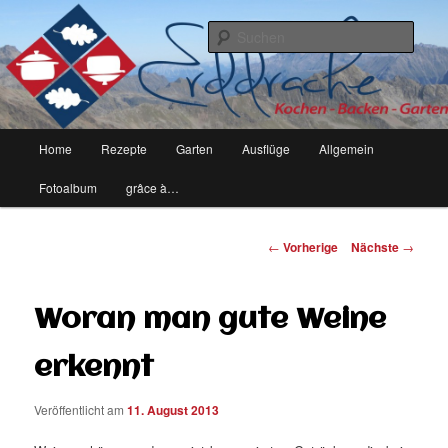
kochen, backen, garten – leben eben
Such
erddrache
Hauptmenü
Home
Rezepte
Garten
Ausflüge
Allgemein
Zum
Fotoalbum
grâce à…
Inhalt
wechseln
Artikelnavigation
←
Vorherige
Nächste
→
Woran man gute Weine
erkennt
Veröffentlicht am
11. August 2013