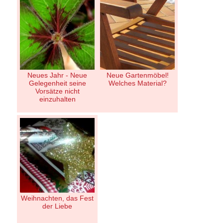
Neues Jahr - Neue
Neue Gartenmöbel!
Gelegenheit seine
Welches Material?
Vorsätze nicht
einzuhalten
Weihnachten, das Fest
der Liebe