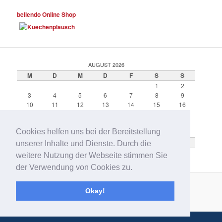
bellendo Online Shop
AUGUST 2026
M
D
M
D
F
S
S
1
2
3
4
5
6
7
8
9
10
11
12
13
14
15
16
17
18
19
20
21
22
23
24
25
26
27
28
29
30
Cookies helfen uns bei der Bereitstellung
31
« Feb.
unserer Inhalte und Dienste. Durch die
weitere Nutzung der Webseite stimmen Sie
der Verwendung von Cookies zu.
Okay!
Proudly powered by WordPress