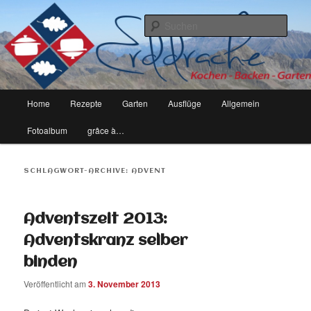
kochen, backen, garten – leben eben
Such
erddrache
Hauptmenü
Home
Rezepte
Garten
Ausflüge
Allgemein
Zum
Zum
Fotoalbum
grâce à…
Inhalt
sekundären
wechseln
Inhalt
SCHLAGWORT-ARCHIVE:
ADVENT
wechseln
Adventszeit 2013:
Adventskranz selber
binden
Veröffentlicht am
3. November 2013