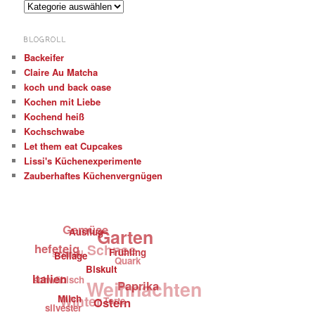
K
a
t
BLOGROLL
e
Backeifer
g
Claire Au Matcha
o
r
koch und back oase
i
Kochen mit Liebe
e
Kochend heiß
n
Kochschwabe
Let them eat Cupcakes
Lissi's Küchenexperimente
Zauberhaftes Küchenvergnügen
Gemüse
Garten
Ausflug
Schnee
hefeteig
schnell
Frühling
Beilage
Quark
Biskuit
Italien
schwäbisch
Weihnachten
Paprika
Winter
Milch
Torte
Ostern
silvester