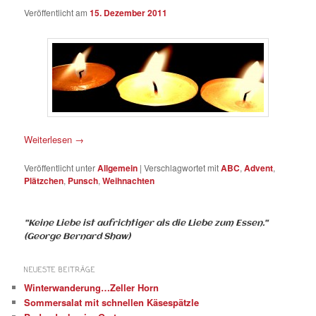
Veröffentlicht am
15. Dezember 2011
Weiterlesen
→
Veröffentlicht unter
Allgemein
|
Verschlagwortet mit
ABC
,
Advent
,
Plätzchen
,
Punsch
,
Weihnachten
"Keine Liebe ist aufrichtiger als die Liebe zum Essen."
(George Bernard Shaw)
NEUESTE BEITRÄGE
Winterwanderung…Zeller Horn
Sommersalat mit schnellen Käsespätzle