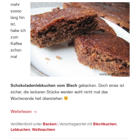
mehr
soooo
lang hin
ist,
habe ich
zum
Kaffee
schon
mal
Schokoladenlebkuchen vom Blech
gebacken. Doch eines ist
sicher, die leckeren Stücke werden wohl nicht mal das
Wochenende heil überstehen
Weiterlesen
→
Veröffentlicht unter
Backen
|
Verschlagwortet mit
Blechkuchen
,
Lebkuchen
,
Weihnachten