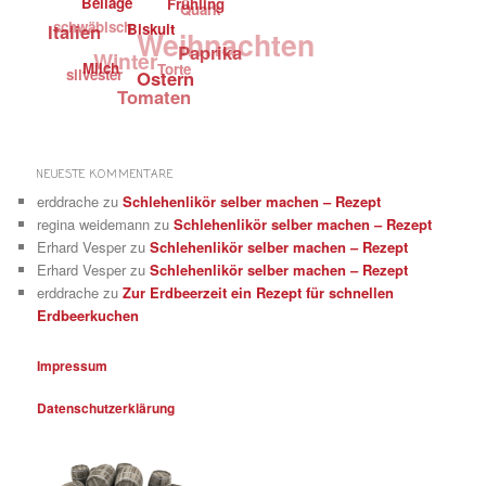
Beilage
Quark
Frühling
schwäbisch
Italien
Weihnachten
Biskuit
Winter
Paprika
silvester
Torte
Milch
Ostern
Tomaten
NEUESTE KOMMENTARE
erddrache
zu
Schlehenlikör selber machen – Rezept
regina weidemann
zu
Schlehenlikör selber machen – Rezept
Erhard Vesper
zu
Schlehenlikör selber machen – Rezept
Erhard Vesper
zu
Schlehenlikör selber machen – Rezept
erddrache
zu
Zur Erdbeerzeit ein Rezept für schnellen
Erdbeerkuchen
Impressum
Datenschutzerklärung