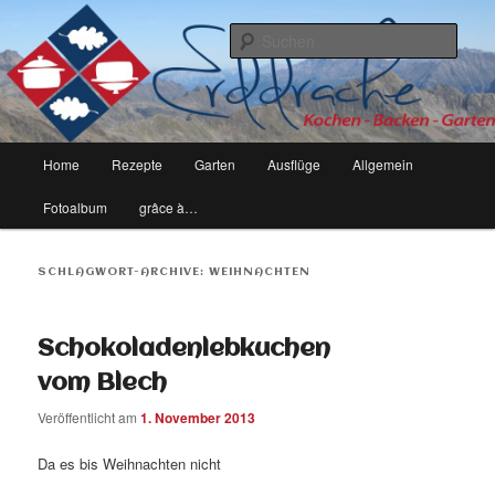
kochen, backen, garten – leben eben
Such
erddrache
Hauptmenü
Home
Rezepte
Garten
Ausflüge
Allgemein
Zum
Zum
Fotoalbum
grâce à…
Inhalt
sekundären
wechseln
Inhalt
SCHLAGWORT-ARCHIVE:
WEIHNACHTEN
wechseln
Schokoladenlebkuchen
vom Blech
Veröffentlicht am
1. November 2013
Da es bis Weihnachten nicht