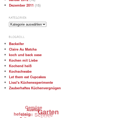
Dezember 2011
(15)
KATEGORIEN
K
a
t
BLOGROLL
e
Backeifer
g
Claire Au Matcha
o
r
koch und back oase
i
Kochen mit Liebe
e
Kochend heiß
n
Kochschwabe
Let them eat Cupcakes
Lissi's Küchenexperimente
Zauberhaftes Küchenvergnügen
Gemüse
Ausflug
Garten
hefeteig
schnell
Schnee