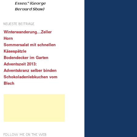
Essen." (George
Bernard Shaw)
NEUESTE BEITRÄGE
Winterwanderung…Zeller
Horn
Sommersalat mit schnellen
Käsespätzle
Bodendecker im Garten
Adventszeit 2013:
Adventskranz selber binden
Schokoladenlebkuchen vom
Blech
FOLLOW ME ON THE WEB