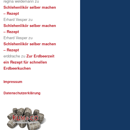
regina weidemann
zu
Schlehenlikör selber machen
– Rezept
Erhard Vesper
zu
Schlehenlikör selber machen
– Rezept
Erhard Vesper
zu
Schlehenlikör selber machen
– Rezept
erddrache
zu
Zur Erdbeerzeit
ein Rezept für schnellen
Erdbeerkuchen
Impressum
Datenschutzerklärung