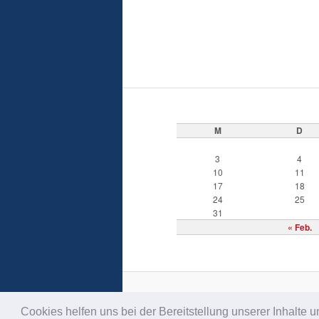
M
D
3
4
10
11
17
18
24
25
31
« Feb.
Cookies helfen uns bei der Bereitstellung unserer Inhalt