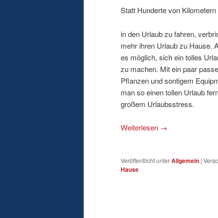
Statt Hunderte von Kilometern
in den Urlaub zu fahren, verb
mehr ihren Urlaub zu Hause. Au
es möglich, sich ein tolles Url
zu machen. Mit ein paar pass
Pflanzen und sontigem Equipm
man so einen tollen Urlaub fer
großem Urlaubsstress.
Weiterlesen
→
Veröffentlicht unter
Allgemein
|
Versc
Hause