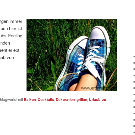
ringen immer
ch hier ist
aubs-Feeling
enden
ent erlebt
nab von
hlagwortet mit
Balkon
,
Cocktails
,
Dekoration
,
grillen
,
Urlaub
,
zu