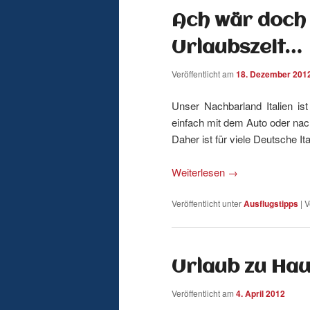
Ach wär doch
wechseln
Urlaubszeit…
Veröffentlicht am
18. Dezember 201
Unser Nachbarland Italien is
einfach mit dem Auto oder nach
Daher ist für viele Deutsche I
Weiterlesen
→
Veröffentlicht unter
Ausflugstipps
|
V
Urlaub zu Ha
Veröffentlicht am
4. April 2012