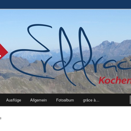
ben
Ausflüge
Allgemein
Fotoalbum
grâce à…
B