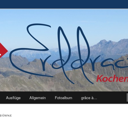
ben
Ausflüge
Allgemein
Fotoalbum
grâce à…
BÜHNE