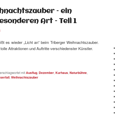
hnachtszauber – ein
esonderen Art – Teil 1
1
ißt es wieder „Licht an“ beim Triberger Weihnachtszauber.
olle Attraktionen und Auftritte verschiedenster Künstler.
erschlagwortet mit
Ausflug
,
Dezember
,
Kurhaus
,
Naturbühne
,
serfall
,
Weihnachtszauber