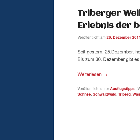
Triberger Wei
Erlebnis der b
Veröffentlicht am
26. Dezember 201
Seit gestern, 25.Dezember, he
Bis zum 30. Dezember gibt es t
Weiterlesen
→
Veröffentlicht unter
Ausflugstipps
|
V
Schnee
,
Schwarzwald
,
Triberg
,
Was