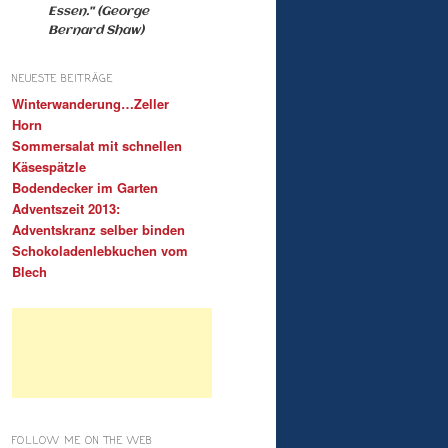
Essen." (George
Bernard Shaw)
NEUESTE BEITRÄGE
Winterwanderung…Zeller
Horn
Sommersalat mit schnellen
Käsespätzle
Bodendecker im Garten
Adventszeit 2013:
Adventskranz selber binden
Schokoladenlebkuchen vom
Blech
FOLLOW ME ON THE WEB