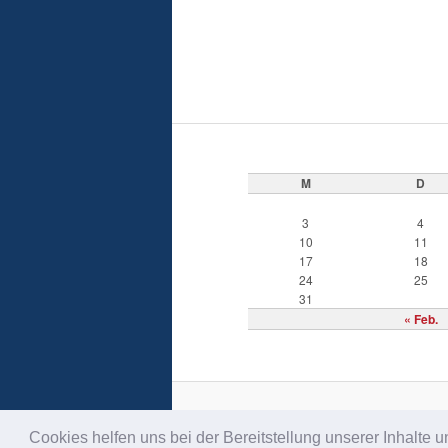
M
D
3
4
10
11
17
18
24
25
31
« Feb.
Cookies helfen uns bei der Bereitstellung unserer Inhalt