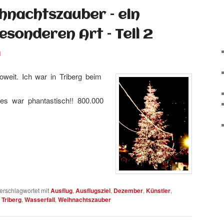
hnachtszauber – ein
esonderen Art – Teil 2
1
weit. Ich war in Triberg beim
 war phantastisch!! 800.000
erschlagwortet mit
Ausflug
,
Ausflugsziel
,
Dezember
,
Künstler
,
,
Triberg
,
Wasserfall
,
Weihnachtszauber