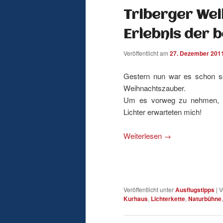
Triberger Wei
wechseln
Erlebnis der b
Veröffentlicht am
27. Dezember 201
Gestern nun war es schon so
Weihnachtszauber.
Um es vorweg zu nehmen, es
Lichter erwarteten mich!
Weiterlesen
→
Veröffentlicht unter
Ausflugstipps
|
V
Kurhaus
,
Lichterkette
,
Naturbühne