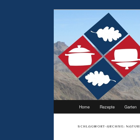
kochen, backen, garten – leben e
erddrache
Hauptmenü
Home
Rezepte
Garten
Zum
Zum
Inhalt
sekundären
SCHLAGWORT-ARCHIVE:
NATUR
wechseln
Inhalt