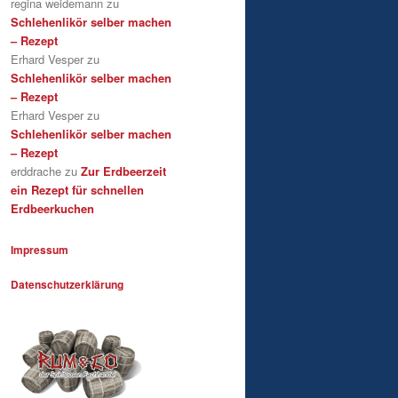
regina weidemann
zu
Schlehenlikör selber machen
– Rezept
Erhard Vesper
zu
Schlehenlikör selber machen
– Rezept
Erhard Vesper
zu
Schlehenlikör selber machen
– Rezept
erddrache
zu
Zur Erdbeerzeit
ein Rezept für schnellen
Erdbeerkuchen
Impressum
Datenschutzerklärung