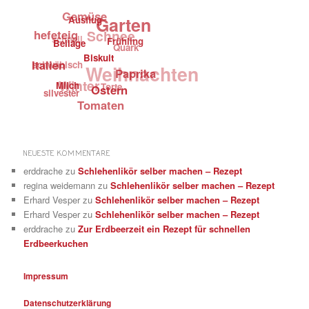
Gemüse
Garten
Ausflug
hefeteig
Schnee
schnell
Frühling
Beilage
Quark
Biskuit
schwäbisch
Italien
Weihnachten
Paprika
Winter
Milch
Torte
Ostern
silvester
Tomaten
NEUESTE KOMMENTARE
erddrache
zu
Schlehenlikör selber machen – Rezept
regina weidemann
zu
Schlehenlikör selber machen – Rezept
Erhard Vesper
zu
Schlehenlikör selber machen – Rezept
Erhard Vesper
zu
Schlehenlikör selber machen – Rezept
erddrache
zu
Zur Erdbeerzeit ein Rezept für schnellen
Erdbeerkuchen
Impressum
Datenschutzerklärung